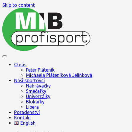
Skip to content
Jak se pohybovat ve světě sportu
MIB profisport
O nás
Peter Pláteník
Michaela Pláteníková Jelínková
Naši sportovci
Nahrávačky
Smečařky
Univerzálky
Blokařky
Libera
Poradenství
Kontakt
English