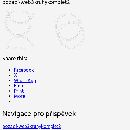
pozadí-web3kruhykomplet2
Share this:
Facebook
X
WhatsApp
Email
Print
More
Navigace pro příspěvek
pozadí-web3kruhykomplet2