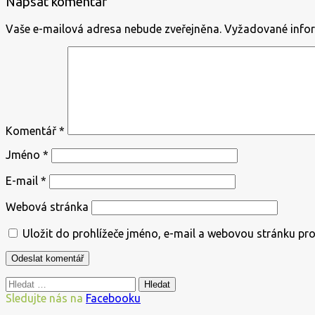
Napsat komentář
příspěvek
Vaše e-mailová adresa nebude zveřejněna.
Vyžadované info
Komentář
*
Jméno
*
E-mail
*
Webová stránka
Uložit do prohlížeče jméno, e-mail a webovou stránku pr
Vyhledávání
Sledujte nás na
Facebooku