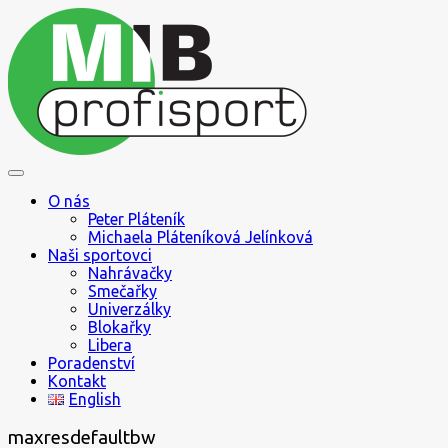
Skip
to
content
Jak se pohybovat ve světě sportu
MIB profisport
O nás
Peter Pláteník
Michaela Pláteníková Jelínková
Naši sportovci
Nahrávačky
Smečařky
Univerzálky
Blokařky
Libera
Poradenství
Kontakt
English
maxresdefaultbw