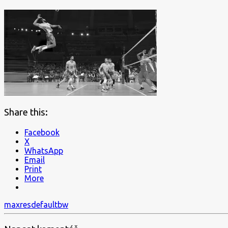
Share this:
Facebook
X
WhatsApp
Email
Print
More
Navigace
maxresdefaultbw
pro