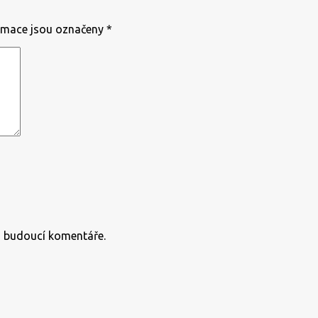
rmace jsou označeny
*
o budoucí komentáře.