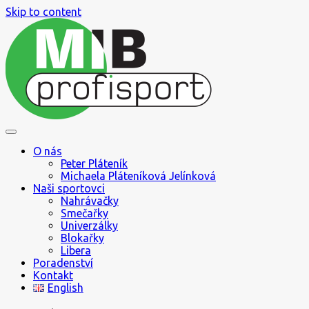
Skip to content
Jak se pohybovat ve světě sportu
MIB profisport
O nás
Peter Pláteník
Michaela Pláteníková Jelínková
Naši sportovci
Nahrávačky
Smečařky
Univerzálky
Blokařky
Libera
Poradenství
Kontakt
English