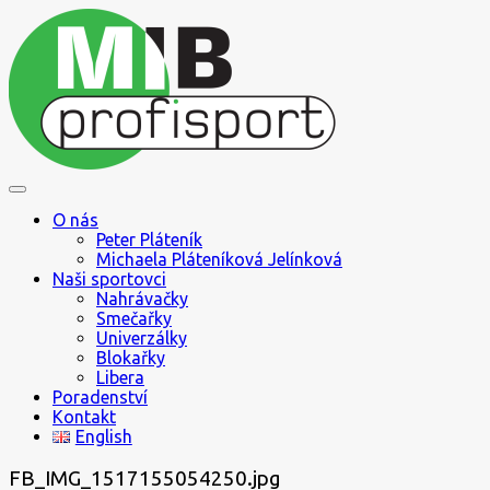
Skip
to
content
Jak se pohybovat ve světě sportu
MIB profisport
O nás
Peter Pláteník
Michaela Pláteníková Jelínková
Naši sportovci
Nahrávačky
Smečařky
Univerzálky
Blokařky
Libera
Poradenství
Kontakt
English
FB_IMG_1517155054250.jpg