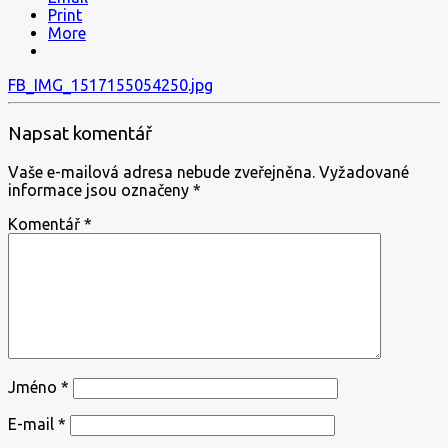
Print
More
Navigace
FB_IMG_1517155054250.jpg
pro
Napsat komentář
příspěvek
Vaše e-mailová adresa nebude zveřejněna.
Vyžadované
informace jsou označeny
*
Komentář
*
Jméno
*
E-mail
*